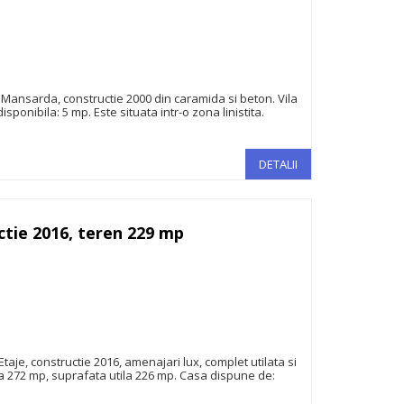
145.000€
+ Mansarda, constructie 2000 din caramida si beton. Vila
disponibila: 5 mp. Este situata intr-o zona linistita.
DETALII
ctie 2016, teren 229 mp
1.600.000€
taje, constructie 2016, amenajari lux, complet utilata si
ta 272 mp, suprafata utila 226 mp. Casa dispune de: