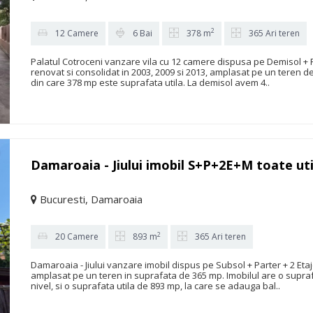
2
12 Camere
6 Bai
378 m
365 Ari teren
Palatul Cotroceni vanzare vila cu 12 camere dispusa pe Demisol + Part
renovat si consolidat in 2003, 2009 si 2013, amplasat pe un teren d
din care 378 mp este suprafata utila. La demisol avem 4..
Damaroaia - Jiului imobil S+P+2E+M toate util
Bucuresti, Damaroaia
2
20 Camere
893 m
365 Ari teren
Damaroaia - Jiului vanzare imobil dispus pe Subsol + Parter + 2 Etaje
amplasat pe un teren in suprafata de 365 mp. Imobilul are o supra
nivel, si o suprafata utila de 893 mp, la care se adauga bal..