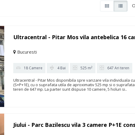
O
Ultracentral - Pitar Mos vila antebelica 16 
Bucuresti
2
18 Camere
4 Bai
525 m
647 Ari teren
Ultracentral - Pitar Mos disponibila spre vanzare vila individuala c
(S+P+1E), cu o suprafata utila de aproximativ 525 mp si o suprafa
teren de 647 mp. La parter sunt dispuse 10 camere, 5 holuri si..
Jiului - Parc Bazilescu vila 3 camere P+1E con