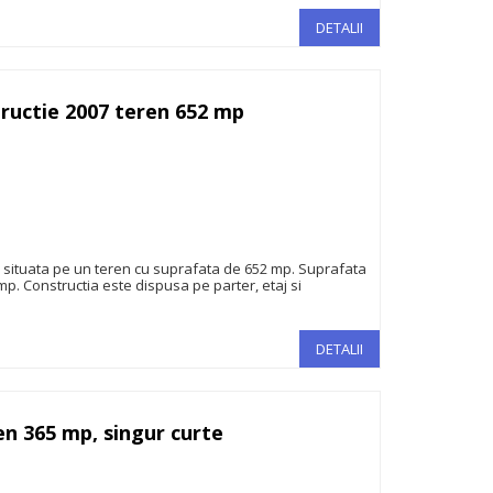
DETALII
ructie 2007 teren 652 mp
1.000.000€
, situata pe un teren cu suprafata de 652 mp. Suprafata
mp. Constructia este dispusa pe parter, etaj si
DETALII
en 365 mp, singur curte
1.350.000€