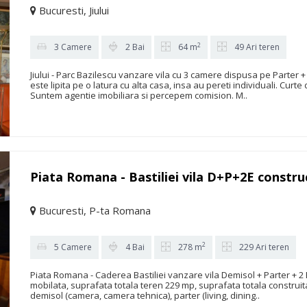
Bucuresti, Jiului
2
3 Camere
2 Bai
64 m
49 Ari teren
Jiului - Parc Bazilescu vanzare vila cu 3 camere dispusa pe Parter 
este lipita pe o latura cu alta casa, insa au pereti individuali. Curte 
Suntem agentie imobiliara si percepem comision. M..
Piata Romana - Bastiliei vila D+P+2E constru
Bucuresti, P-ta Romana
2
5 Camere
4 Bai
278 m
229 Ari teren
Piata Romana - Caderea Bastiliei vanzare vila Demisol + Parter + 2 E
mobilata, suprafata totala teren 229 mp, suprafata totala construi
demisol (camera, camera tehnica), parter (living, dining..