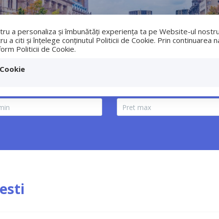
ntru a personaliza și îmbunătăți experiența ta pe Website-ul nostr
 a citi și înțelege conținutul Politicii de Cookie. Prin continuarea 
Acasa
Vanzari
Inchirieri
Servici
form Politicii de Cookie.
 Cookie
a / Vila
Bucuresti
esti