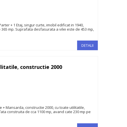
er + 1 Etaj, singur curte, imobil edificat in 1940,
e 365 mp. Suprafata desfasurata a vilei este de 453 mp,
DETALII
itatile, constructie 2000
699.000€
 + Mansarda, constructie 2000, cu toate utilitatile,
fata construita de cca 1100 mp, avand cate 230 mp pe