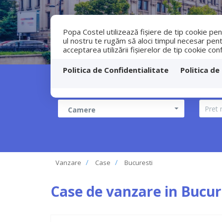
Popa Costel utilizează fişiere de tip cookie pe
ul nostru te rugăm să aloci timpul necesar pentru
acceptarea utilizării fişierelor de tip cookie con
Politica de Confidentialitate
Politica de
Vanzare
Cas
Camere
Vanzare
Case
Bucuresti
Case de vanzare in Bucur