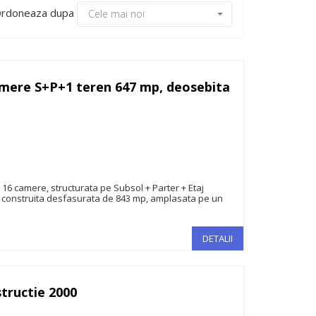
rdoneaza dupa
Cele mai noi
camere S+P+1 teren 647 mp, deosebita
1.100.000€
u 16 camere, structurata pe Subsol + Parter + Etaj
ta construita desfasurata de 843 mp, amplasata pe un
DETALII
structie 2000