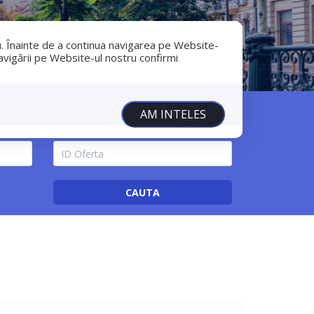
birou@popacostel.ro
+40 788 88 88 99
u. Înainte de a continua navigarea pe Website-
navigării pe Website-ul nostru confirmi
i
Avantaje
CV
Contact
AM INTELES
Zone