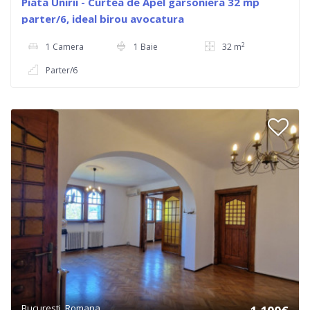
Piata Unirii - Curtea de Apel garsoniera 32 mp
parter/6, ideal birou avocatura
2
1 Camera
1 Baie
32 m
Parter/6
Bucuresti, Romana