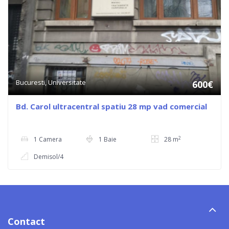
Bucuresti, Universitate
600€
Bd. Carol ultracentral spatiu 28 mp vad comercial
2
1 Camera
1 Baie
28 m
Demisol/4
Contact