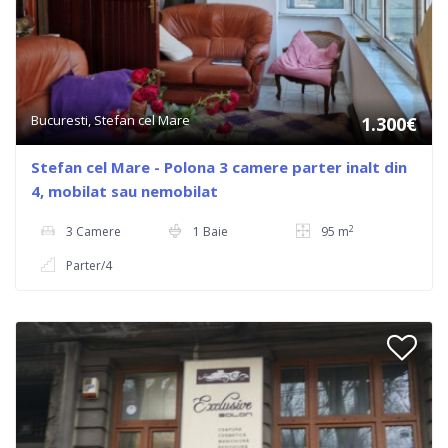
Bucuresti, Stefan cel Mare
1.300€
Stefan cel Mare - Polona 3 camere parter inalt din
4, mobilat sau nemobilat
2
3 Camere
1 Baie
95 m
Parter/4