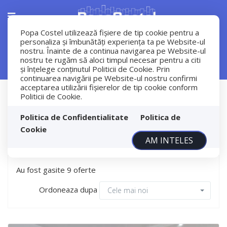
Popa Costel utilizează fişiere de tip cookie pentru a
personaliza și îmbunătăți experiența ta pe Website-ul
nostru. Înainte de a continua navigarea pe Website-ul
Filtreaza
nostru te rugăm să aloci timpul necesar pentru a citi
și înțelege conținutul Politicii de Cookie. Prin
continuarea navigării pe Website-ul nostru confirmi
acceptarea utilizării fişierelor de tip cookie conform
Inchiriere
Politicii de Cookie.
Apartamente
Politica de Confidentialitate
Politica de
Apartamente de inchiriat
Cookie
AM INTELES
Au fost gasite 9 oferte
Ordoneaza dupa
Cele mai noi