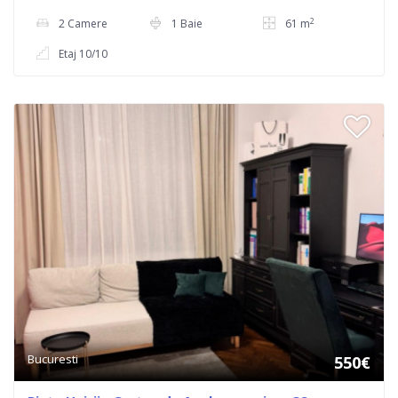
2
2 Camere
1 Baie
61 m
Etaj 10/10
Bucuresti
550€