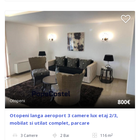
Otopeni
800€
Otopeni langa aeroport 3 camere lux etaj 2/3,
mobilat si utilat complet, parcare
2
3 Camere
2 Bai
116 m