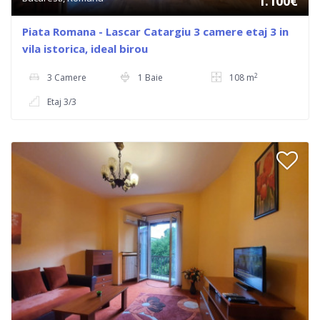
1.100€
Piata Romana - Lascar Catargiu 3 camere etaj 3 in
vila istorica, ideal birou
2
3 Camere
1 Baie
108 m
Etaj 3/3