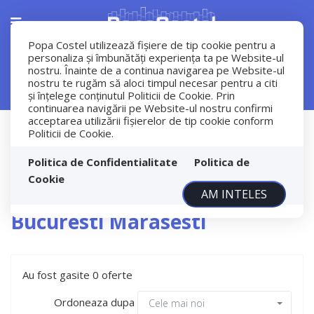
Popa Costel utilizează fişiere de tip cookie pentru a
personaliza și îmbunătăți experiența ta pe Website-ul
nostru. Înainte de a continua navigarea pe Website-ul
Filtreaza
nostru te rugăm să aloci timpul necesar pentru a citi
și înțelege conținutul Politicii de Cookie. Prin
continuarea navigării pe Website-ul nostru confirmi
acceptarea utilizării fişierelor de tip cookie conform
Vanzare
Politicii de Cookie.
Apartamente
Bucuresti
Politica de Confidentialitate
Politica de
Cookie
Apartamente de vanzare in
AM INTELES
Bucuresti Marasesti
Au fost gasite 0 oferte
Ordoneaza dupa
Cele mai noi