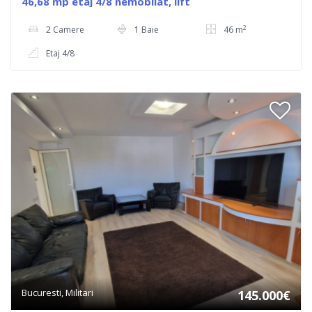
46,68 mp etaj 4/8 nemobilat, lift
2
2 Camere
1 Baie
46 m
Etaj 4/8
Bucuresti, Militari
145.000€