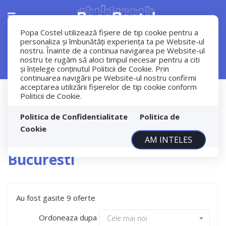
Popa Costel utilizează fişiere de tip cookie pentru a
personaliza și îmbunătăți experiența ta pe Website-ul
nostru. Înainte de a continua navigarea pe Website-ul
Filtreaza
nostru te rugăm să aloci timpul necesar pentru a citi
și înțelege conținutul Politicii de Cookie. Prin
continuarea navigării pe Website-ul nostru confirmi
acceptarea utilizării fişierelor de tip cookie conform
Vanzare
Politicii de Cookie.
Apartamente
Bucuresti
Politica de Confidentialitate
Politica de
Cookie
Apartamente de vanzare in
AM INTELES
Bucuresti
Au fost gasite 9 oferte
Ordoneaza dupa
Cele mai noi