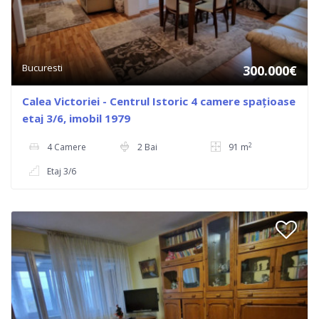
Bucuresti
300.000€
Calea Victoriei - Centrul Istoric 4 camere spațioase
etaj 3/6, imobil 1979
2
4 Camere
2 Bai
91 m
Etaj 3/6