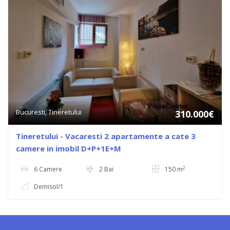
Bucuresti, Tineretului
310.000€
Tineretului - Vacaresti 2 apartamente a cate 3
camere in imobil D+P+1E+M
2
6 Camere
2 Bai
150 m
Demisol/1