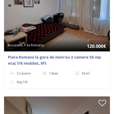
Bucuresti, P-ta Romana
120.000€
Piata Romana la gura de metrou 2 camere 56 mp
etaj 7/8 mobilat, lift
2
2 Camere
1 Baie
56 m
Etaj 7/8