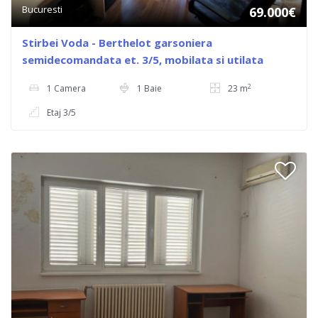
Bucuresti
69.000€
Stirbei Voda - Berthelot garsoniera
semidecomandata et. 3/5, mobilata si utilata
2
1 Camera
1 Baie
23 m
Etaj 3/5