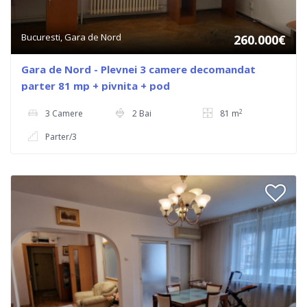
Bucuresti, Gara de Nord
260.000€
Gara de Nord - Plevnei 3 camere decomandat
parter 81 mp + pivnita + pod
2
3 Camere
2 Bai
81 m
Parter/3