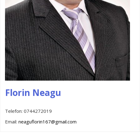
Florin Neagu
Telefon:
0744272019
Email:
neaguflorin167@gmail.com