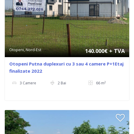
Otopeni, Nord-Est
140.000€
+ TVA
Otopeni Putna duplexuri cu 3 sau 4 camere P+1Etaj
finalizate 2022
2
3 Camere
2 Bai
66 m