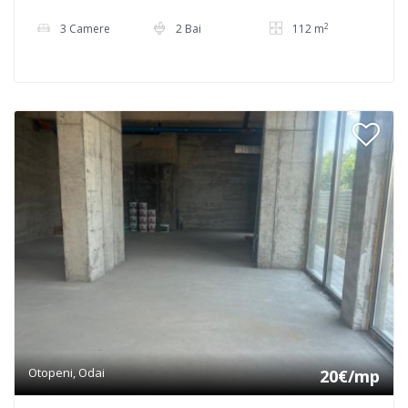
2
3 Camere
2 Bai
112 m
Otopeni, Odai
20€/mp