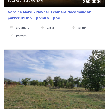
Bucuresti, Gara de Nord
260.000€
Gara de Nord - Plevnei 3 camere decomandat
parter 81 mp + pivnita + pod
2
3 Camere
2 Bai
81 m
Parter/3