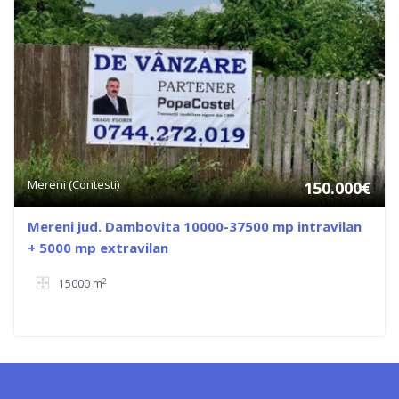
Mereni (Contesti)
150.000€
Mereni jud. Dambovita 10000-37500 mp intravilan
+ 5000 mp extravilan
2
15000 m