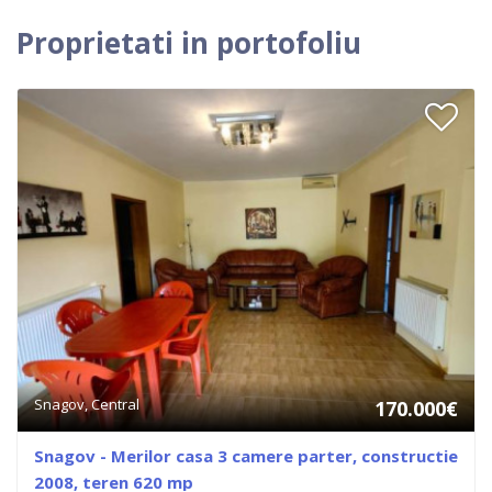
Proprietati in portofoliu
Snagov, Central
170.000€
Snagov - Merilor casa 3 camere parter, constructie
2008, teren 620 mp