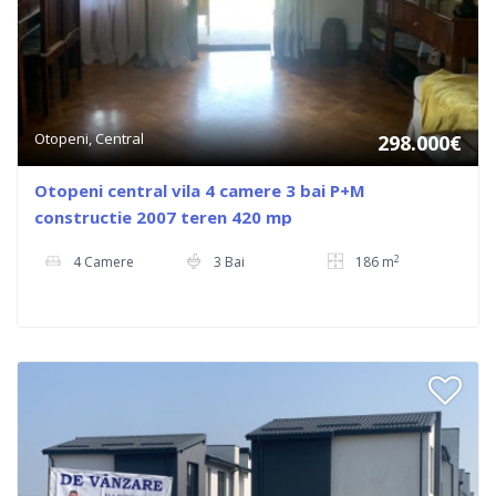
Otopeni, Central
298.000€
Otopeni central vila 4 camere 3 bai P+M
constructie 2007 teren 420 mp
2
4 Camere
3 Bai
186 m